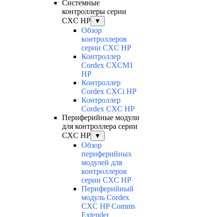
Системные
контроллеры серии
CXC HP
▼
Обзор
контроллеров
серии CXC HP
Контроллер
Cordex CXCM1
HP
Контроллер
Cordex CXCi HP
Контроллер
Cordex CXC HP
Периферийные модули
для контроллера серии
CXC HP
▼
Обзор
периферийных
модулей для
контроллеров
серии CXC HP
Периферийный
модуль Cordex
CXC HP Comms
Extender