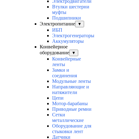
Электродвигатели
Втулки шестерни
муфты
Подшипники
Электропитание
▼
ИБП
Электрогенераторы
Аккумуляторы
Конвейерное
оборудование
▼
Конвейерные
ленты
Замки и
соединения
Модульные ленты
Направляющие и
натяжители
Цепи
Мотор-барабаны
Приводные ремни
Сетки
металлические
Оборудование для
стыковки лент
Датчики