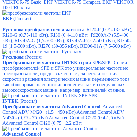
VEKTOR-75 Basic,
EKF VEKTOR-75 Compact,
EKF
VEKTOR
100 PROxima
EKF
(Россия)
Русэлком преобразователей частоты
: RI20-P (0,75-132 кВт),
RI20-G (0,75-110 кВт), RI30 (0,4-110 кВт), RI200A-P (5,5-400
кВт), RI350A-G (1,5-500 кВт), RI350A-P (2,2-500 кВт), RI350-
19 (1,5-500 кВт), RI270 (30-355 кВт), RI300-01A (7,5-500 кВт)
Русэлком
(Россия)
Преобразователи частоты INTEK
серии SPE/SPK. Серии
преобразователей
SPE и SPK это универсальные частотные
преобразователи, предназначенные для регулирования
скорости вращения электрических машин переменного тока,
как общепромышленного исполнения, так и специальных
высокоскоростных машин, например, шпинделей станков.
INTEK
(Россия)
Преобразователи частоты Advanced Control
: Advanced
Control ADV M420 - (1,5 - 450 кВт) Advanced Control ADV
M430 - (0,75 - 75 кВт) Advanced Control C220 (0,4-1,5 кВт)
Advanced Control C420 (0,75 - 2,2 кВт)
Advanced Control