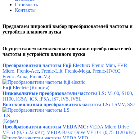
Стоимость
Контакты
Предлагаем широкий выбор преобразователей частоты и
устройств плавного пуска
Осуществляем комплексные поставки
преобразователей
частоты и устройств плавного пуска
Преобразователи частоты Fuji Electric:
Frenic-Mini
,
FVR-
Micro
,
Frenic-Ace
,
Frenic-Lift
,
Frenic-Mega
,
Frenic-HVAC
,
Frenic-Aqua
,
Frenic-Vg
Fuji Electric
(Япония)
Низковольтные преобразователи частоты LS:
M100, S100,
H100, iG5A, iC5, iР5А, iS7, iV5, iV5L
Высоковольтный преобразователь частоты LS:
LSMV, SS7
LS
(Корея)
Преобразователи частоты VEDA MC:
VEDA Micro Drive
VF-51 (0,75-22 кВт), VEDA Basic Drive VF-101 (0,75-1120 кВт)