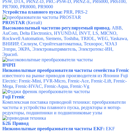
PSW
,
DTA
,
PRNZ-D
,
PRC-PSW-D
,
PRNZ-E
,
PR6000
,
PR6100
,
PR7000
,
PR8000
,
PR9000
Устройства плавного пуска:
PRR
,
PRS-2
PROSTAR
(Китай)
Высоковольтный частотно регулируемый привод.
ABB,
AuСom, Delta Electronics, HYUNDAI, INVT, LS, MICNO,
Rockwell Automation, Siemens, Toshiba, TRIOL, WEG, Yaskawa,
ВНИИР, Силиум, Стройтехавтоматика, Технорос, ЧЭАЗ
Элпри, ЭКРА, Электровыпрямитель, Электротекс-ИН,
Эрасиб.
ВЧРП
Низковольтные преобразователи частоты семейства Frenic
известного на рынке приводов производителя из Японии Fuji
Electric: Frenic-Mini, FVR-Micro, Frenic-Ace, Frenic-Lift, Frenic-
Mega, Frenic-HVAC, Frenic-Aqua, Frenic-Vg
Fuji Frenic
Комплексная поставка приводной техники: преобразователи
частоты и устройства плавного пуска, редукторы и мотор-
редукторы, подшипники и подшипниковые узлы
Б2Б Привод
Низковольтные преобразователи частоты EKF:
EKF