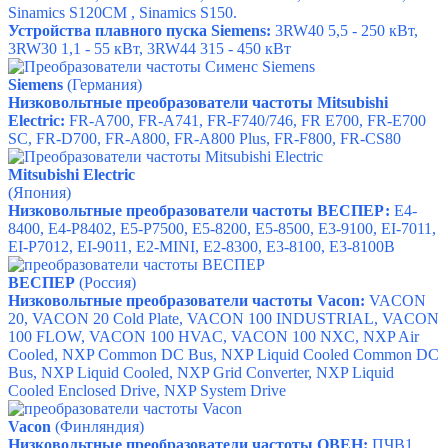
Sinamics S120CM
,
Sinamics S150
.
Устройства плавного пуска Siemens:
3RW40
5,5 - 250 кВт,
3RW30
1,1 - 55 кВт, 3
RW44
315 - 450 кВт
Siemens
(Германия)
Низковольтные преобразователи частоты
Mitsubishi
Electric
:
FR-А700,
FR-А741,
FR-F740/746,
FR E700,
FR-E700
SC,
FR-D700,
FR-A800,
FR-A800 Plus,
FR-F800,
FR-CS80
Mitsubishi Electric
(Япония)
Низковольтные преобразователи частоты ВЕСПЕР:
E4-
8400
,
E4-P8402
,
E5-P7500
,
E5-8200
,
E5-8500
,
E3-9100
,
EI-7011
,
EI-P7012
,
EI-9011
,
E2-MINI
,
E2-8300
,
E3-8100
,
E3-8100B
ВЕСПЕР
(Россия)
Низковольтные преобразователи частоты Vacon:
VACON
20
,
VACON 20 Cold Plate
,
VACON 100 INDUSTRIAL
,
VACON
100 FLOW
,
VACON 100 HVAC
,
VACON 100 NXC
,
NXP Air
Cooled
,
NXP Common DC Bus
,
NXP Liquid Cooled Common DC
Bus
,
NXP Liquid Cooled
,
NXP Grid Converter
,
NXP Liquid
Cooled Enclosed Drive
,
NXP System Drive
Vacon
(Финляндия)
Низковольтные преобразователи частоты ОВЕН:
ПЧВ1,