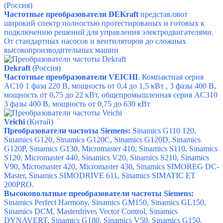
(Россия)
Частотные преобразователи DEKraft
представляют
широкий спектр полностью протестированых и готовых к
подключению решений для управления электродвигателями.
От стандартных насосов и вентиляторов до сложных
высокопроизводительных машин
Dekraft
(Россия)
Частотные преобразователи VEICHI
. Компактная серия
AC10
1 фаза 220 В, мощность от 0,4 до 1,5 кВт ,
3 фазы 400 В,
мощность от 0,75 до 22 кВт,
общепромышленная серия AC310
3 фазы 400 В, мощность от 0,75 до 630 кВт
Veichi
(Китай)
Преобразователи частоты Siemens:
Sinamics G110
120,
Sinamics G120
,
Sinamics G120C
,
Sinamics G120D
,
Sinamics
G120P
,
Sinamics G130
,
Micromaster 410
,
Sinamics S110
,
Sinamics
S120
,
Micromaster 440
,
Sinamics V20
,
Sinamics S210
,
Sinamics
V90
,
Micromaster 420
,
Micromaster 430
,
Sinamics SIMOREG DC-
Master
,
Sinamics SIMODRIVE 611
,
Sinamics SIMATIC ET
200PRO
.
Высоковольтные преобразователи частоты Siemens:
Sinamics Perfect Harmony
,
Sinamics GM150
,
Sinamics GL150
,
Sinamics DCM
,
Masterdrives Vector Control
, S
inamics
DYNAVERT
,
Sinamics G180
,
Sinamics V50
,
Sinamics G150
,