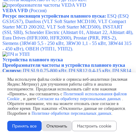
VEDA VFD
(Россия)
Ресурс посвящен устройствам плавного пуска:
ESQ (ESQ
GS3/GS7),
Danfoss (VLT Soft Starter MCD100, VLT Compact
Starter MCD 200/202, VLT Soft Starter MCD500),
INSTART
(SSI, SBI),
Schneider Electric (Altistart 01, Altistart 22, Altistart 48),
Eura Drives (HFR1000, HFR2000), Prostar (
PRR, PRS-2),
Siemens (3RW40 5,5 - 250 кВт, 3RW30 1,1 - 55 кВт, 3RW44 315
- 450 кВт),
ОВЕН (УПП1, УПП2).
Устройства плавного пуска
Преобразователи частоты и устройства плавного пуска
Силиум:
ПЧ SL9 0,75-800 кВт,
ПЧ SR12 0,4-15 кВт,
ПЧ SR14
5,5-18 кВт,
ПЧ SR14-E 5,5-37 кВт,
ПЧ SR16 0,2-1,1 кВт,
ПЧ
Мы используем файлы cookie и сервисы веб-аналитики (включая
SR18 2,2-7,5 кВт,
УПП EM-GJ3 15-600 кВт,
УПП SL-GJ3 11-
Яндекс.Метрику) для улучшения работы сайта и анализа
600 кВт,
УПП SL-IB3 15-800 кВт.
посещаемости. Продолжая использовать сайт или нажимая
«Принять», вы соглашаетесь с
Политикой использования файлов
Силиум
(Россия)
Cookie
, и даете
Согласие на обработку персональных данных
.
Преобразователи частоты и устройства плавного пуска
Обратите внимание, что вы можете отозвать свое согласие в
NEW INEX:
любое время. При нажатии «Отклонить» данные не собираются.
Устройство плавного пуска SRM-B 0,75 .. 75
Подробнее в
Политике обработки персональных данных
.
кВт; Устройство плавного пуска SRM-B-A 5,5 .. 55 кВт;
Устройство плавного пуска SRM-B-M 5,5 .. 320 кВт;
Преобразователи частоты DST 1,5 .. 75 кВт;
Преобразователи
Принять все
Отклонить
Настроить cookie
частоты DST-K1 0,75 .. 800 кВт.