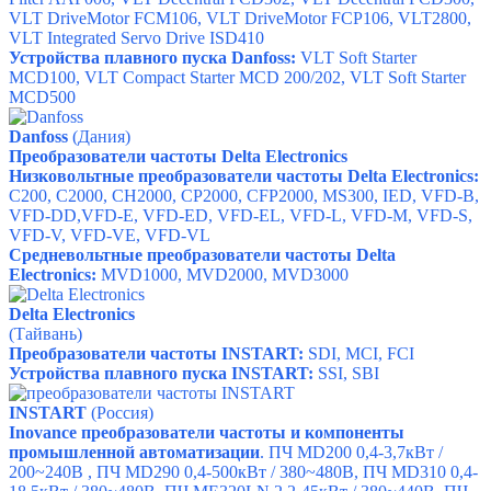
VLT DriveMotor FCM106,
VLT DriveMotor FCP106,
VLT2800,
VLT Integrated Servo Drive ISD410
Устройства плавного пуска Danfoss:
VLT Soft Starter
MCD100,
VLT Compact Starter MCD 200/202
,
VLT Soft Starter
MCD500
Danfoss
(Дания)
П
реобразователи частоты
D
elta Electronics
Низковольтные преобразователи частоты D
elta Electronics
:
C200,
C2000,
CH2000,
CP2000,
CFP2000,
MS300,
IED,
VFD-B,
VFD-DD
,
VFD-E,
VFD-ED,
VFD-EL,
VFD-L,
VFD-M,
VFD-S,
VFD-V,
VFD-VE,
VFD-VL
Средневольтные преобразователи частоты
D
elta
Electronics
:
MVD1000,
MVD2000,
MVD3000
Delta Electronics
(Тайвань)
Преобразователи частоты INSTART:
SDI
,
MCI
,
FCI
Устройства плавного пуска INSTART:
SSI
,
SBI
INSTART
(Россия)
Inovance преобразователи частоты и компоненты
промышленной автоматизации
.
ПЧ MD200
0,4-3,7кВт /
200~240В ,
ПЧ MD290
0,4-500кВт / 380~480В,
ПЧ MD310
0,4-