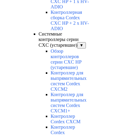
CXC HP + 1 x HV-
ADIO
Контроллерная
сборка Cordex
CXC HP + 2 x HV-
ADIO
Системные
контроллеры серии
CXC (устаревшие)
▼
Обзор
контроллеров
серии CXC HP
(устаревшие)
Контроллер для
выпрямительных
систем Cordex
CXCM2
Контроллер для
выпрямительных
систем Cordex
CXCM1+
Контроллер
Cordex CXCM
Контроллер
Cordex