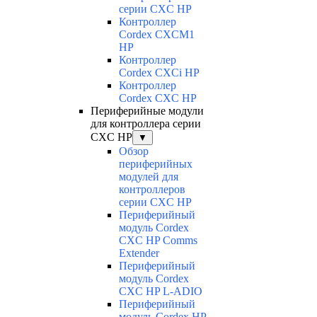
серии CXC HP
Контроллер
Cordex CXCM1
HP
Контроллер
Cordex CXCi HP
Контроллер
Cordex CXC HP
Периферийные модули
для контроллера серии
CXC HP
▼
Обзор
периферийных
модулей для
контроллеров
серии CXC HP
Периферийный
модуль Cordex
CXC HP Comms
Extender
Периферийный
модуль Cordex
CXC HP L-ADIO
Периферийный
модуль Cordex HP