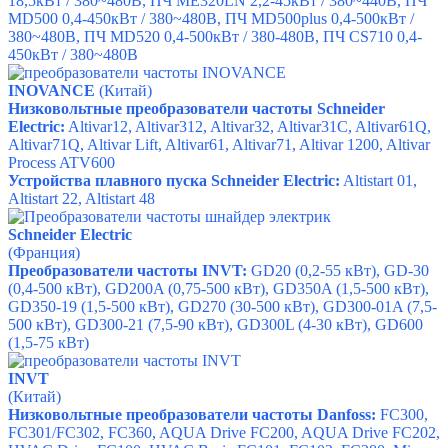
18,5кВт / 380~480В,
ПЧ ME320LN
2,2-45кВт / 380~440В,
ПЧ
MD500
0,4-450кВт / 380~480В,
ПЧ MD500plus
0,4-500кВт /
380~480В,
ПЧ MD520
0,4-500кВт / 380-480В,
ПЧ CS710
0,4-
450кВт / 380~480В
INOVANCE
(Китай)
Низковольтные преобразователи частоты
Schneider
Electric
:
Altivar12
,
Altivar312
,
Altivar32
,
Altivar31C
,
Altivar61Q
,
Altivar71Q
,
Altivar Lift
,
Altivar61
,
Altivar71
,
Altivar 1200
,
Altivar
Process ATV600
Устройства плавного пуска
Schneider Electric
:
Altistart 01
,
Altistart 22
,
Altistart 48
Schneider Electric
(Франция)
Преобразователи частоты INVT:
GD20 (0,2-55 кВт), GD-30
(0,4-500 кВт), GD200A (0,75-500 кВт), GD350A (1,5-500 кВт),
GD350-19 (1,5-500 кВт), GD270 (30-500 кВт), GD300-01A (7,5-
500 кВт), GD300-21 (7,5-90 кВт), GD300L (4-30 кВт), GD600
(1,5-75 кВт)
INVT
(Китай)
Низковольтные преобразователи частоты Danfoss:
FC300,
FC301/FC302, FC360, AQUA Drive FC200, AQUA Drive FC202,