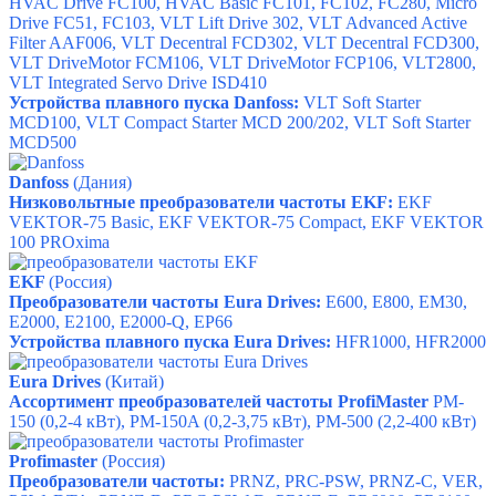
HVAC Drive FC100, HVAC Basic FC101, FC102, FC280, Micro
Drive FC51, FC103, VLT Lift Drive 302, VLT Advanced Active
Filter AAF006, VLT Decentral FCD302, VLT Decentral FCD300,
VLT DriveMotor FCM106, VLT DriveMotor FCP106, VLT2800,
VLT Integrated Servo Drive ISD410
Устройства плавного пуска Danfoss:
VLT Soft Starter
MCD100, VLT Compact Starter MCD 200/202, VLT Soft Starter
MCD500
Danfoss
(Дания)
Низковольтные преобразователи частоты EKF:
EKF
VEKTOR-75 Basic, EKF VEKTOR-75 Compact, EKF VEKTOR
100 PROxima
EKF
(Россия)
Преобразователи частоты Eura Drives:
E600
,
E800
,
EM30
,
E2000
,
E2100
,
E2000-Q
,
EP66
Устройства плавного пуска Eura Drives:
HFR1000
,
HFR2000
Eura Drives
(Китай)
Ассортимент преобразователей частоты ProfiMaster
PM-
150 (
0,2-4 кВт),
PM-150A (
0,2-3,75 кВт),
PM-500 (
2,2-400 кВт)
Profimaster
(Россия)
Преобразователи частоты:
PRNZ
,
PRC-PSW
,
PRNZ-C
,
VER
,