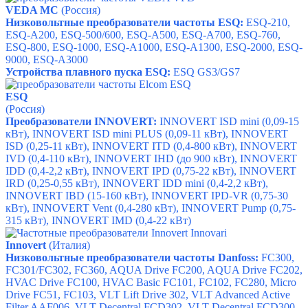
VEDA MC
(Россия)
Низковольтные преобразователи частоты ESQ:
ESQ-210,
ESQ-A200,
ESQ-500/600,
ESQ-A500,
ESQ-A700,
ESQ-760,
ESQ-800,
ESQ-1000,
ESQ-A1000,
ESQ-A1300,
ESQ-2000,
ESQ-
9000,
ESQ-A3000
Устройства плавного пуска ESQ:
ESQ
GS3/GS7
ESQ
(Россия)
Преобразователи INNOVERT:
INNOVERT ISD mini (0,09-15
кВт), INNOVERT ISD mini PLUS (0,09-11 кВт), INNOVERT
ISD (0,25-11 кВт), INNOVERT ITD (0,4-800 кВт), INNOVERT
IVD (0,4-110 кВт), INNOVERT IHD (до 900 кВт), INNOVERT
IDD (0,4-2,2 кВт), INNOVERT IPD (0,75-22 кВт), INNOVERT
IRD (0,25-0,55 кВт), INNOVERT IDD mini (0,4-2,2 кВт),
INNOVERT IBD (15-160 кВт), INNOVERT IPD-VR (0,75-30
кВт), INNOVERT Vent (0,4-280 кВт), INNOVERT Pump (0,75-
315 кВт), INNOVERT IMD (0,4-22 кВт)
Innovert
(Италия)
Низковольтные преобразователи частоты Danfoss:
FC300
,
FC301/FC302
,
FC360,
AQUA Drive FC200,
AQUA Drive FC202
,
HVAC Drive FC100,
HVAC Basic FC101,
FC102
,
FC280
,
Micro
Drive FC51
,
FC103
,
VLT Lift Drive 302,
VLT Advanced Active
Filter AAF006,
VLT Decentral FCD302,
VLT Decentral FCD300,