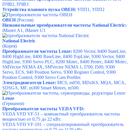
ПЧВ2,
ПЧВ3
Устройства плавного пуска ОВЕН:
УПП1,
УПП2
ОВЕН
(Россия)
Низковольтные преобразователи частоты
National Electric
:
iMaster A1, iMaster U1
National Electric
(Корея)
Преобразователи частоты Lenze:
8200 Vector, 8400 StateLine,
8400 HighLine, 8400 BaseLine, 8400 TopLine, 9300 Vector, 9400
HighLine, 9300 Servo PLC, 8200 Motec, 8400 Protec, 8400 Motec,
SMVector NEMA 4X, SMVector NEMA 1, I700, I500, 9300
Servo, ECS, 940 Position Servo, 9300 Register Control, 9300
Position Control, 9300 Servo Cam Profiler.
Электродвигатели Lenze:
MCS, m850, MDxKS, MQA, MCA,
SDSGA, MF, m300 Smart Motors, m500.
Lenze
(Германия)
Преобразователи частоты VEDA VFD:
VEDA VFD
VF-51 – компактный преобразователь частоты
мощностью от 0,75 до 22 кВт.
VEDA VFD VF-101 – специализированный преобразователь
частоты мощностью от 0,75 до 1120 кВт.