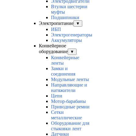
Электродвигатели
Втулки шестерни
муфты
Подшипники
Электропитание
▼
ИБП
Электрогенераторы
Аккумуляторы
Конвейерное
оборудование
▼
Конвейерные
ленты
Замки и
соединения
Модульные ленты
Направляющие и
натяжители
Цепи
Мотор-барабаны
Приводные ремни
Сетки
металлические
Оборудование для
стыковки лент
Датчики