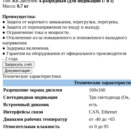
Тип ЖК-дисплея:
4-разрядный (для индикации U и I)
Масса:
0,7 кг
Преимущества:
● Защита от короткого замыкания, перегрузки, перегрева.
● Защита от перенапряжения по входу и выходу.
● Ограничение тока и мощности.
● Отключение из-за повышенного и пониженного выходного
напряжения
● Задержка включения.
● Гарантия на оборудования от официального производителя
- 2 года.
Запросить счёт
Документация
Технические характеристики
Технические характерист
Разрешение экрана дисплея
160х160
Светодиодная индикация
Три светодиода (Ок,
Встроенный динамик
есть
Интерфейсы связи
CAN, Ethernet
Диапазон рабочих температур
от -40 до +65
Относительная влажность
от 0 до 95