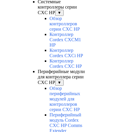
Системные
контроллеры серии
CXC HP
▼
Обзор
контроллеров
серии CXC HP
Контроллер
Cordex CXCM1
HP
Контроллер
Cordex CXCi HP
Контроллер
Cordex CXC HP
Периферийные модули
для контроллера серии
CXC HP
▼
Обзор
периферийных
модулей для
контроллеров
серии CXC HP
Периферийный
модуль Cordex
CXC HP Comms
Extender