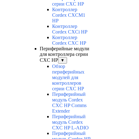
серии CXC HP
Контроллер
Cordex CXCM1
HP
Контроллер
Cordex CXCi HP
Контроллер
Cordex CXC HP
Периферийные модули
для контроллера серии
CXC HP
▼
Обзор
периферийных
модулей для
контроллеров
серии CXC HP
Периферийный
модуль Cordex
CXC HP Comms
Extender
Периферийный
модуль Cordex
CXC HP L-ADIO
Периферийный
модуль Cordex HP