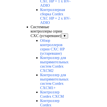
CXC HP + 1 x HV-
ADIO
Контроллерная
сборка Cordex
CXC HP + 2 x HV-
ADIO
Системные
контроллеры серии
CXC (устаревшие)
▼
Обзор
контроллеров
серии CXC HP
(устаревшие)
Контроллер для
выпрямительных
систем Cordex
CXCM2
Контроллер для
выпрямительных
систем Cordex
CXCM1+
Контроллер
Cordex CXCM
Контроллер
Cordex