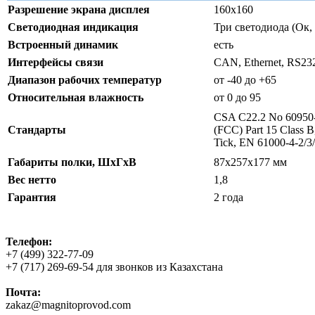
Разрешение экрана дисплея
160х160
Светодиодная индикация
Три светодиода (Ок,
Встроенный динамик
есть
Интерфейсы связи
CAN, Ethernet, RS23
Диапазон рабочих температур
от -40 до +65
Относительная влажность
от 0 до 95
CSA C22.2 No 60950-
Стандарты
(FCC) Part 15 Class 
Tick, EN 61000-4-2/3/
Габариты полки, ШхГхВ
87x257x177 мм
Вес нетто
1,8
Гарантия
2 года
Телефон:
+7 (499) 322-77-09
+7 (717) 269-69-54
для звонков из Казахстана
Почта:
zakaz@magnitoprovod.com